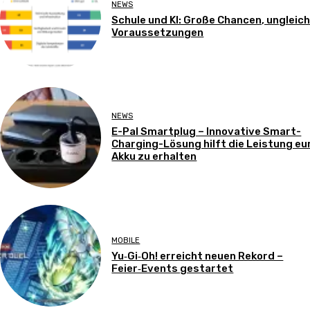
NEWS
Schule und KI: Große Chancen, ungleic
Voraussetzungen
NEWS
E-Pal Smartplug – Innovative Smart-
Charging-Lösung hilft die Leistung eu
Akku zu erhalten
MOBILE
Yu‑Gi‑Oh! erreicht neuen Rekord –
Feier‑Events gestartet