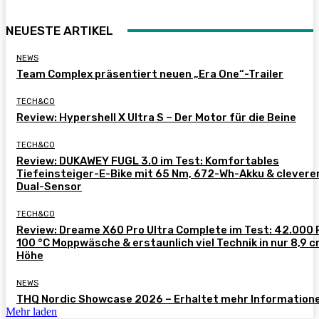
NEUESTE ARTIKEL
NEWS
Team Complex präsentiert neuen „Era One“-Trailer
TECH&CO
Review: Hypershell X Ultra S – Der Motor für die Beine
TECH&CO
Review: DUKAWEY FUGL 3.0 im Test: Komfortables
Tiefeinsteiger-E-Bike mit 65 Nm, 672-Wh-Akku & clever
Dual-Sensor
TECH&CO
Review: Dreame X60 Pro Ultra Complete im Test: 42.000 
100 °C Moppwäsche & erstaunlich viel Technik in nur 8,9 
Höhe
NEWS
THQ Nordic Showcase 2026 – Erhaltet mehr Information
Mehr laden