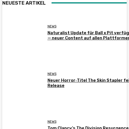
NEUESTE ARTIKEL
NEWS
Naturalist Update für Ball x Pit verfü
— neuer Content auf allen Plattforme
NEWS
Neuer Horror‑Titel The Skin Stapler fe
Release
NEWS
Tom Clancy’s The Division Resurgence