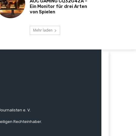
AOC GAMING CQ32G4ZA –
Ein Monitor für drei Arten
von Spielen
Mehr laden
ournalisten e. V.
eiligen Rechteinhaber.