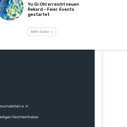
Yu‑Gi‑Oh! erreicht neuen
Rekord – Feier‑Events
gestartet
Mehr laden
ournalisten e. V.
eiligen Rechteinhaber.