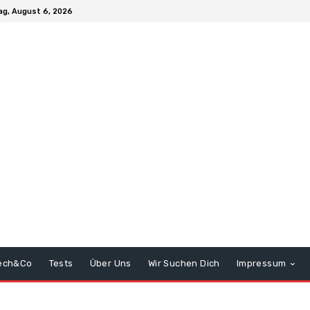
g, August 6, 2026
ech&Co
Tests
Über Uns
Wir Suchen Dich
Impressum