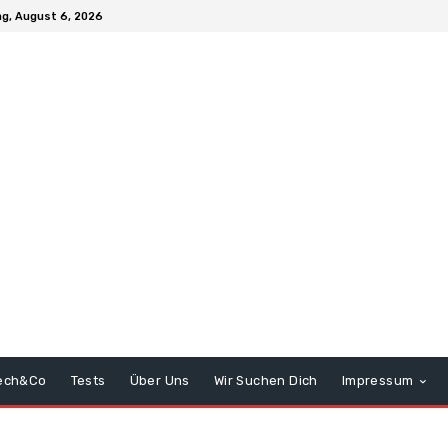
g, August 6, 2026
ech&Co
Tests
Über Uns
Wir Suchen Dich
Impressum