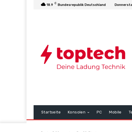
C
18.9
Bundesrepublik Deutschland
Donnersta
Startseite
Konsolen
PC
Mobile
T