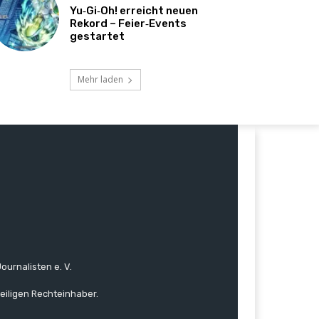
Yu‑Gi‑Oh! erreicht neuen
Rekord – Feier‑Events
gestartet
Mehr laden
ournalisten e. V.
eiligen Rechteinhaber.