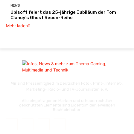
NEWS
Ubisoft feiert das 25-jährige Jubiläum der Tom
Clancy’s Ghost Recon-Reihe
Mehr laden
Wir sind Pressemitglied im Deutschen Foto-, Print-, Internet-,
Marketing-, Radio- und TV-Journalisten e. V.
Alle eingetragenen Marken und urheberrechtlich
geschützten Elemente sind Eigentum der jeweiligen
Rechteinhaber.