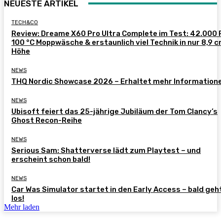
NEUESTE ARTIKEL
TECH&CO
Review: Dreame X60 Pro Ultra Complete im Test: 42.000 
100 °C Moppwäsche & erstaunlich viel Technik in nur 8,9 
Höhe
NEWS
THQ Nordic Showcase 2026 – Erhaltet mehr Information
NEWS
Ubisoft feiert das 25-jährige Jubiläum der Tom Clancy’s
Ghost Recon-Reihe
NEWS
Serious Sam: Shatterverse lädt zum Playtest – und
erscheint schon bald!
NEWS
Car Was Simulator startet in den Early Access – bald geh
los!
Mehr laden