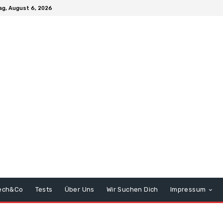
g, August 6, 2026
ech&Co
Tests
Über Uns
Wir Suchen Dich
Impressum