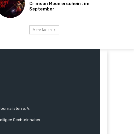
Crimson Moon erscheint im
September
Mehr laden
ournalisten e. V.
eiligen Rechteinhaber.