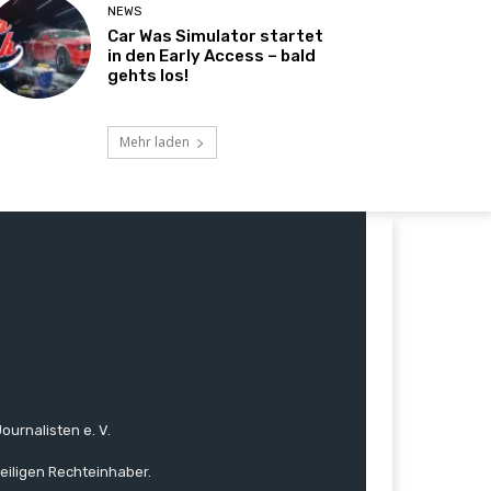
NEWS
Car Was Simulator startet
in den Early Access – bald
gehts los!
Mehr laden
ournalisten e. V.
eiligen Rechteinhaber.