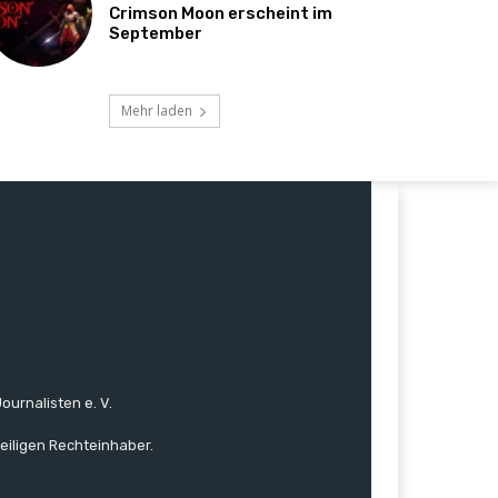
Crimson Moon erscheint im
September
Mehr laden
ournalisten e. V.
eiligen Rechteinhaber.