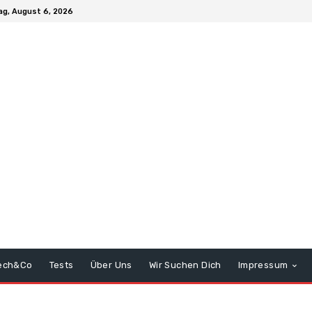
g, August 6, 2026
ech&Co
Tests
Über Uns
Wir Suchen Dich
Impressum