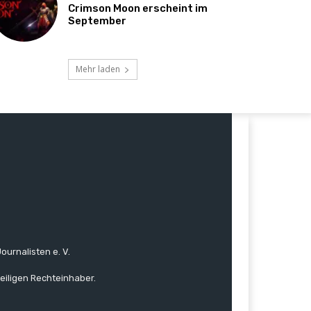
Crimson Moon erscheint im
September
Mehr laden
ournalisten e. V.
eiligen Rechteinhaber.