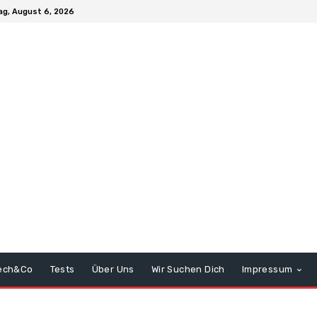
g, August 6, 2026
ech&Co
Tests
Über Uns
Wir Suchen Dich
Impressum