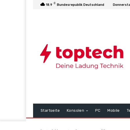
C
18.9
Bundesrepublik Deutschland
Donnersta
Startseite
Konsolen
PC
Mobile
T