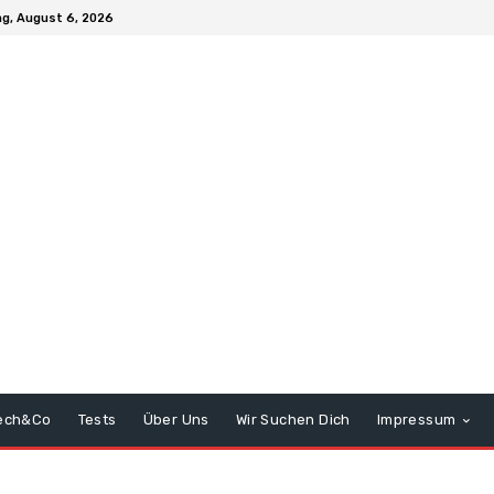
g, August 6, 2026
ech&Co
Tests
Über Uns
Wir Suchen Dich
Impressum