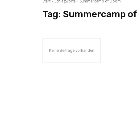
Start
Schlagworte
Summercamp of Doom
Tag:
Summercamp of
Keine Beiträge vorhanden