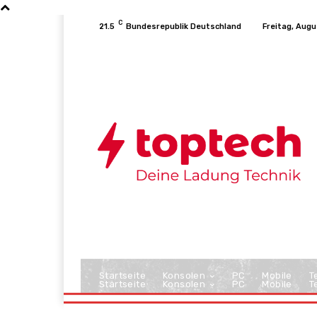
C
21.5
Bundesrepublik Deutschland
Freitag, Augu
Startseite
Konsolen
PC
Mobile
T
Startseite
Konsolen
PC
Mobile
T