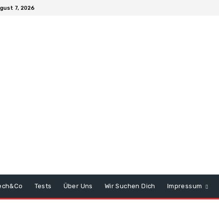
ugust 7, 2026
ech&Co
Tests
Über Uns
Wir Suchen Dich
Impressum