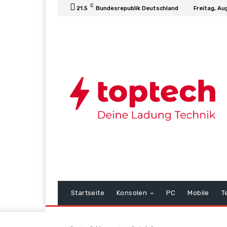
C
21.5
Bundesrepublik Deutschland
Freitag, Au
Startseite
Konsolen
PC
Mobile
T