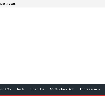
gust 7, 2026
ech&Co
Tests
Über Uns
Wir Suchen Dich
Impressum