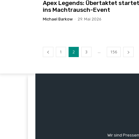
Apex Legends: Übertaktet starte
ins Machtrausch-Event
Michael Barkow
-
29. Mai 2026
...
1
2
3
156
Wir sind Pressem