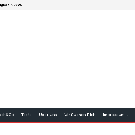
ugust 7, 2026
ech&Co
Tests
Über Uns
Wir Suchen Dich
Impressum