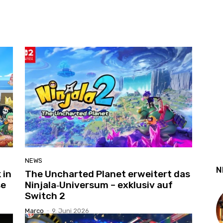
NEWS
N
 in
The Uncharted Planet erweitert das
se
Ninjala‑Universum – exklusiv auf
Switch 2
Marco
-
9. Juni 2026