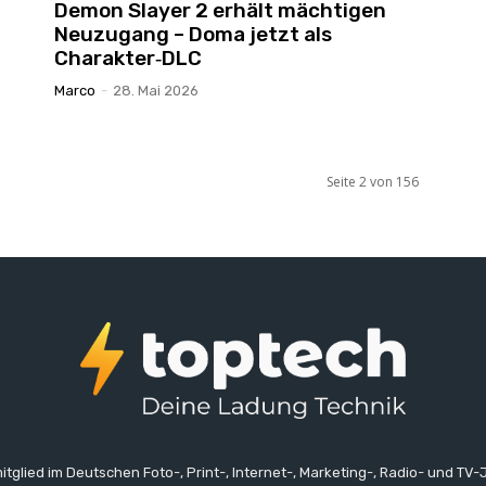
t
Demon Slayer 2 erhält mächtigen
Neuzugang – Doma jetzt als
Charakter‑DLC
Marco
-
28. Mai 2026
Seite 2 von 156
itglied im Deutschen Foto-, Print-, Internet-, Marketing-, Radio- und TV-J