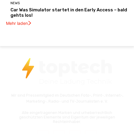
NEWS
Car Was Simulator startet in den Early Access – bald
gehts los!
Mehr laden
Wir sind Pressemitglied im Deutschen Foto-, Print-, Internet-,
Marketing-, Radio- und TV-Journalisten e. V.
Alle eingetragenen Marken und urheberrechtlich
geschützten Elemente sind Eigentum der jeweiligen
Rechteinhaber.