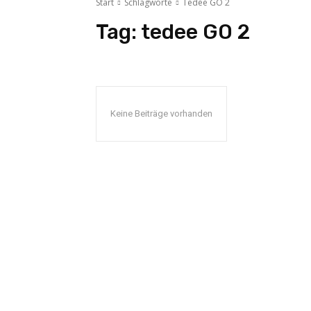
Start
Schlagworte
Tedee GO 2
Tag:
tedee GO 2
Keine Beiträge vorhanden