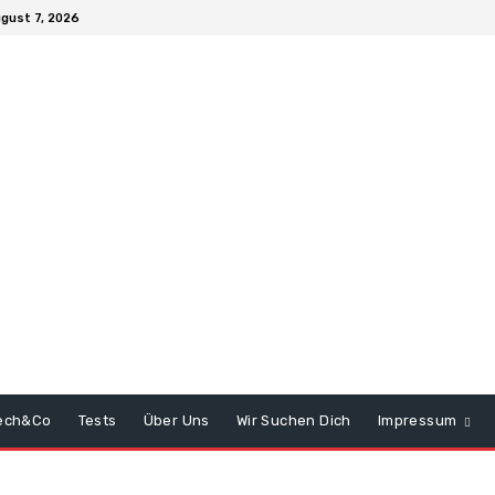
ugust 7, 2026
ech&Co
Tests
Über Uns
Wir Suchen Dich
Impressum