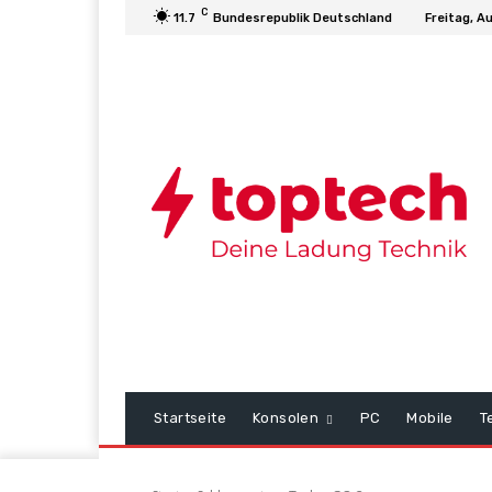
C
11.7
Bundesrepublik Deutschland
Freitag, A
Startseite
Konsolen
PC
Mobile
T