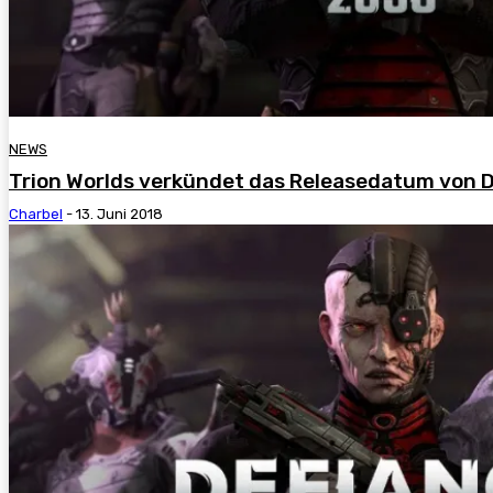
NEWS
Trion Worlds verkündet das Releasedatum von 
Charbel
-
13. Juni 2018