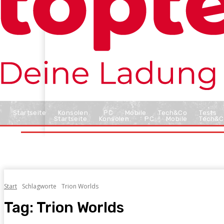
Startseite
Konsolen
PC
Mobile
Tech&Co
Tests
Startseite
Konsolen
PC
Mobile
Tech&C
Start
Schlagworte
Trion Worlds
Tag:
Trion Worlds