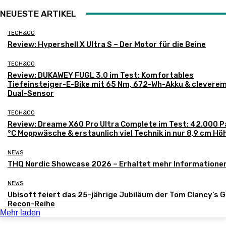
NEUESTE ARTIKEL
TECH&CO
Review: Hypershell X Ultra S – Der Motor für die Beine
TECH&CO
Review: DUKAWEY FUGL 3.0 im Test: Komfortables
Tiefeinsteiger-E-Bike mit 65 Nm, 672-Wh-Akku & clevere
Dual-Sensor
TECH&CO
Review: Dreame X60 Pro Ultra Complete im Test: 42.000 P
°C Moppwäsche & erstaunlich viel Technik in nur 8,9 cm Hö
NEWS
THQ Nordic Showcase 2026 – Erhaltet mehr Informatione
NEWS
Ubisoft feiert das 25-jährige Jubiläum der Tom Clancy’s 
Recon-Reihe
Mehr laden