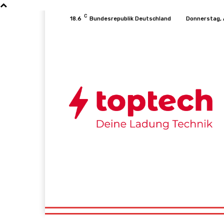
C
18.6
Bundesrepublik Deutschland
Donnerstag, 
Startseite
Konsolen
PC
Mobile
T
Startseite
Konsolen
PC
Mobile
T