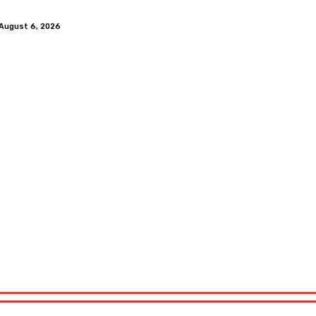
August 6, 2026
ech&Co
Tests
Über Uns
Wir Suchen Dich
Impressum
ech&Co
Tests
Über Uns
Wir Suchen Dich
Impressum