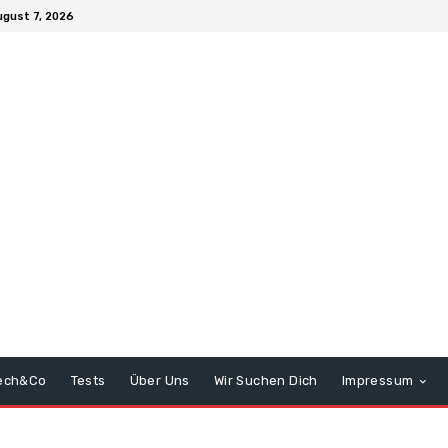
ugust 7, 2026
ech&Co
Tests
Über Uns
Wir Suchen Dich
Impressum