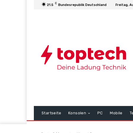
C
21.5
Bundesrepublik Deutschland
Freitag, A
Startseite
Konsolen
PC
Mobile
T