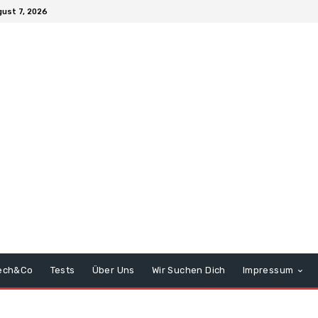
gust 7, 2026
ech&Co
Tests
Über Uns
Wir Suchen Dich
Impressum