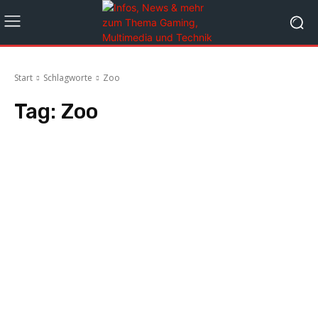
Start
Schlagworte
Zoo
Tag:
Zoo