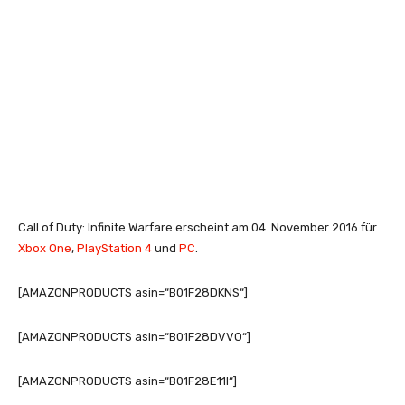
Call of Duty: Infinite Warfare erscheint am 04. November 2016 für
Xbox One
,
PlayStation 4
und
PC
.
[AMAZONPRODUCTS asin=“B01F28DKNS“]
[AMAZONPRODUCTS asin=“B01F28DVVO“]
[AMAZONPRODUCTS asin=“B01F28E11I“]