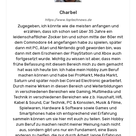
Charbel
https://www.toptechnews.de
Zugegeben, ich könnte wie die meisten anfangen und
erzählen, dass ich schon seit über 35 Jahre ein
leidenschaftlicher Zocker bin und schon mitte der 80er mit
dem Commodore 64 angefangen habe zu spielen, später
dann mit PC, Atari und Nintendo groß geworden bin, was
dann mit dem Erscheinen der PlayStation und Xbox auch
fortgesetzt wurde. Wichtig zu wissen ist aber, dass mein
frühe Befassung mit diesem Bereich mich zu dem gemacht
hat was ich heute bin. Ich habe mein Hobby zum Beruf
machen können und habe bei ProMarkt, Media Markt,
Saturn und später noch bei Conrad Electronic gearbeitet.
Durch meine Wirken in diesen Bereich und Weiterbildungen
in verschiedenen Bereichen wie Gaming, Multimedia und
Technik in verschiedenen Bereichen wie z.b. Haushalt, Hifi,
Kabel & Sound, Car Technik, PC & Konsolen, Musik & Filme,
Spielwaren, Hardware & Software sowie Games und
Smartphones habe ich entsprechend viel Erfahrung
sammeln können um sie hier mit euch zu teilen. Sein Hobby
zum Beruf zu machen reicht meiner Meinung nach nicht
aus, sondern gibt uns nur ein Fundament, eine Basis
anderen zu helfen, die nur durch Arbeit, lange Erfahrung