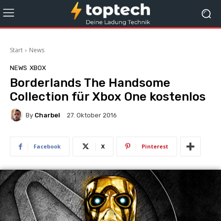
Start
News
NEWS
XBOX
Borderlands The Handsome
Collection für Xbox One kostenlos
By
Charbel
27. Oktober 2016
Facebook
X
Pinterest