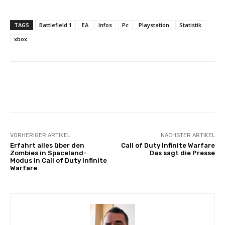
TAGS
Battlefield 1
EA
Infos
Pc
Playstation
Statistik
xbox
Facebook
X
Pinterest
Whats
VORHERIGER ARTIKEL
NÄCHSTER ARTIKEL
Erfahrt alles über den
Call of Duty Infinite Warfare
Zombies in Spaceland-
Das sagt die Presse
Modus in Call of Duty Infinite
Warfare