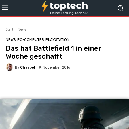
Start
News
NEWS
PC-COMPUTER
PLAYSTATION
Das hat Battlefield 1 in einer
Woche geschafft
By
Charbel
9. November 2016
Facebook
X
Pinterest
Whats