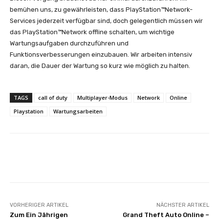
bemühen uns, zu gewährleisten, dass PlayStation™Network-
Services jederzeit verfügbar sind, doch gelegentlich müssen wir
das PlayStation™Network offline schalten, um wichtige
Wartungsaufgaben durchzuführen und
Funktionsverbesserungen einzubauen. Wir arbeiten intensiv
daran, die Dauer der Wartung so kurz wie möglich zu halten.
TAGS
call of duty
Multiplayer-Modus
Network
Online
Playstation
Wartungsarbeiten
Facebook
X
Pinterest
Wha
VORHERIGER ARTIKEL
NÄCHSTER ARTIKEL
Zum Ein Jährigen
Grand Theft Auto Online –