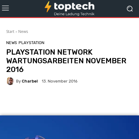
Start
News
NEWS
PLAYSTATION
PLAYSTATION NETWORK
WARTUNGSARBEITEN NOVEMBER
2016
By
Charbel
13. November 2016
Facebook
X
Pinterest
Wha