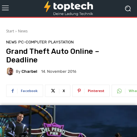
Start
News
NEWS
PC-COMPUTER
PLAYSTATION
Grand Theft Auto Online –
Deadline
By
Charbel
14. November 2016
Facebook
X
Pinterest
Wha