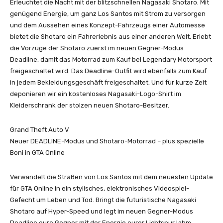
Erleuchtet die Nacht mit der blitzschnellen Nagasaki Shotaro. Mit
genügend Energie, um ganz Los Santos mit Strom zu versorgen
und dem Aussehen eines Konzept-Fahrzeugs einer Automesse
bietet die Shotaro ein Fahrerlebnis aus einer anderen Welt. Erlebt
die Vorzüge der Shotaro zuerst im neuen Gegner-Modus
Deadline, damit das Motorrad zum Kauf bei Legendary Motorsport
freigeschaltet wird. Das Deadline-Outfit wird ebenfalls zum Kauf
in jedem Bekleidungsgeschäft freigeschaltet. Und für kurze Zeit
deponieren wir ein kostenloses Nagasaki-Logo-Shirt im
Kleiderschrank der stolzen neuen Shotaro-Besitzer.
Grand Theft Auto V
Neuer DEADLINE-Modus und Shotaro-Motorrad – plus spezielle
Boni in GTA Online
Verwandelt die Straßen von Los Santos mit dem neuesten Update
für GTA Online in ein stylisches, elektronisches Videospiel-
Gefecht um Leben und Tod. Bringt die futuristische Nagasaki
Shotaro auf Hyper-Speed und legt im neuen Gegner-Modus
Deadline eure Gegner mit der Energie eurer Lichtspur lahm.