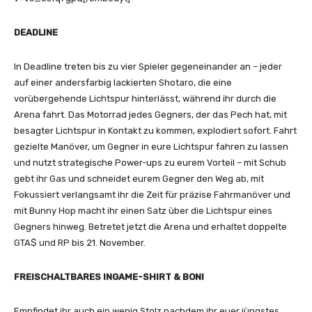
DEADLINE
In Deadline treten bis zu vier Spieler gegeneinander an – jeder
auf einer andersfarbig lackierten Shotaro, die eine
vorübergehende Lichtspur hinterlässt, während ihr durch die
Arena fahrt. Das Motorrad jedes Gegners, der das Pech hat, mit
besagter Lichtspur in Kontakt zu kommen, explodiert sofort. Fahrt
gezielte Manöver, um Gegner in eure Lichtspur fahren zu lassen
und nutzt strategische Power-ups zu eurem Vorteil – mit Schub
gebt ihr Gas und schneidet eurem Gegner den Weg ab, mit
Fokussiert verlangsamt ihr die Zeit für präzise Fahrmanöver und
mit Bunny Hop macht ihr einen Satz über die Lichtspur eines
Gegners hinweg. Betretet jetzt die Arena und erhaltet doppelte
GTA$ und RP bis 21. November.
FREISCHALTBARES INGAME-SHIRT & BONI
Empfindet ihr auch ein wenig Stolz nachdem ihr euer jüngstes