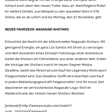
Schaut euch oben den neuen Trailer dazu an. Nachfolgend findet
ihr weitere Details, zum Beispiel zu den speziellen Boni in GTA
Online, die es ab sofort und bis Montag, den 21. November, gibt.
NEUES FAHRZEUG: NAGASAKI SHOTARO
Erleuchtet die Nacht mit der blitzschnellen Nagasaki Shotaro. Mit
genügend Energie, um ganz Los Santos mit Strom zu versorgen
und dem Aussehen eines Konzept-Fahrzeugs einer Automesse
bietet die Shotaro ein Fahrerlebnis aus einer anderen Welt. Erlebt
die Vorzüge der Shotaro zuerst im neuen Gegner-Modus
Deadline, damit das Motorrad zum Kauf bei Legendary Motorsport
freigeschaltet wird. Das Deadline-Outfit wird ebenfalls zum Kauf
in jedem Bekleidungsgeschäft freigeschaltet. Und für kurze Zeit
deponieren wir ein kostenloses Nagasaki-Logo-Shirt im
Kleiderschrank der stolzen neuen Shotaro-Besitzer.
[embedyt] http://www.youtube.com/watch?
v=Vs_0sTq7gpQ[/embedyt]