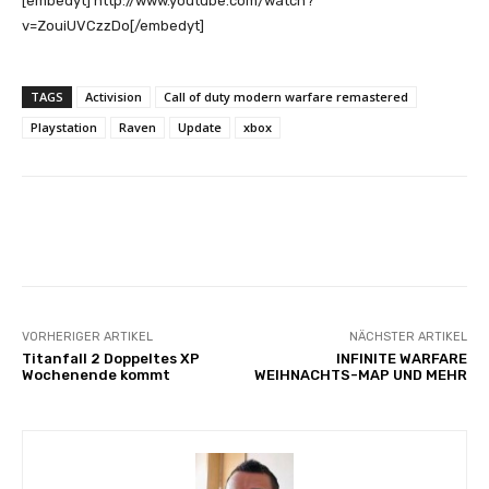
[embedyt] http://www.youtube.com/watch?
v=ZouiUVCzzDo[/embedyt]
TAGS
Activision
Call of duty modern warfare remastered
Playstation
Raven
Update
xbox
Facebook
X
Pinterest
Whats
VORHERIGER ARTIKEL
NÄCHSTER ARTIKEL
Titanfall 2 Doppeltes XP
INFINITE WARFARE
Wochenende kommt
WEIHNACHTS-MAP UND MEHR