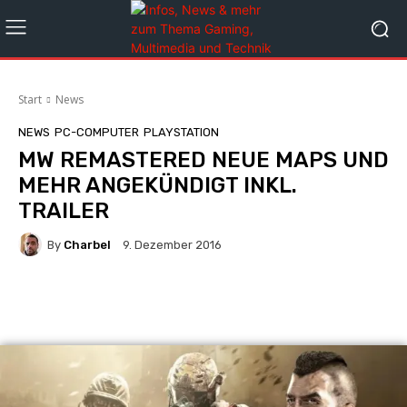
Start
News
NEWS
PC-COMPUTER
PLAYSTATION
MW REMASTERED NEUE MAPS UND
MEHR ANGEKÜNDIGT INKL.
TRAILER
By
Charbel
9. Dezember 2016
Facebook
X
Pinterest
Whats