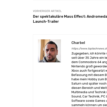
VORHERIGER ARTIKEL
Der spektakuläre Mass Effect: Andromed
Launch-Trailer
Charbel
https://www.toptechnews.d
Zugegeben, ich könnte 
seit über 35 Jahre ein l
dem Commodore 64 angef
Nintendo groß geworden
Xbox auch fortgesetzt w
Befassung mit diesem Be
habe mein Hobby zum Be
Saturn und später noch 
diesen Bereich und Wei
Multimedia und Technik i
Sound, Car Technik, PC 
Software sowie Games u
sammeln können um sie 