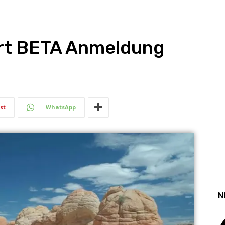
rt BETA Anmeldung
st
WhatsApp
N