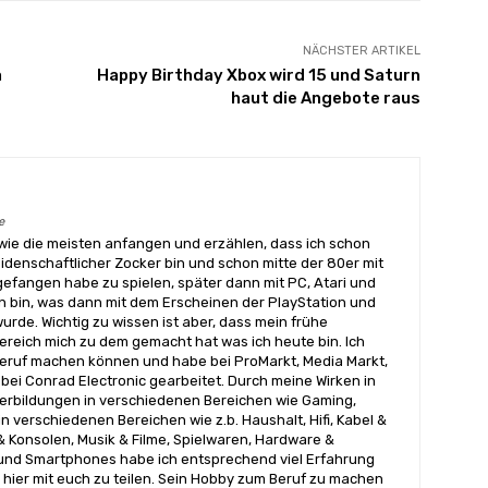
NÄCHSTER ARTIKEL
a
Happy Birthday Xbox wird 15 und Saturn
haut die Angebote raus
e
wie die meisten anfangen und erzählen, dass ich schon
eidenschaftlicher Zocker bin und schon mitte der 80er mit
angen habe zu spielen, später dann mit PC, Atari und
 bin, was dann mit dem Erscheinen der PlayStation und
urde. Wichtig zu wissen ist aber, dass mein frühe
reich mich zu dem gemacht hat was ich heute bin. Ich
ruf machen können und habe bei ProMarkt, Media Markt,
bei Conrad Electronic gearbeitet. Durch meine Wirken in
terbildungen in verschiedenen Bereichen wie Gaming,
n verschiedenen Bereichen wie z.b. Haushalt, Hifi, Kabel &
& Konsolen, Musik & Filme, Spielwaren, Hardware &
nd Smartphones habe ich entsprechend viel Erfahrung
hier mit euch zu teilen. Sein Hobby zum Beruf zu machen