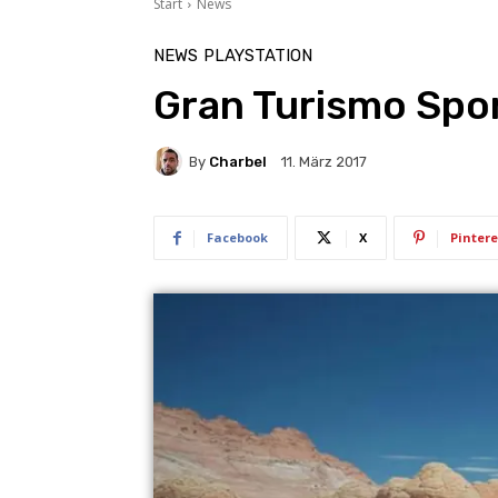
Start
News
NEWS
PLAYSTATION
Gran Turismo Spo
By
Charbel
11. März 2017
Facebook
X
Pintere