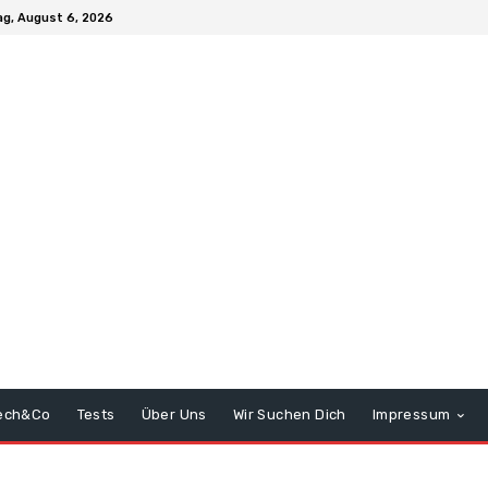
g, August 6, 2026
ech&Co
Tests
Über Uns
Wir Suchen Dich
Impressum