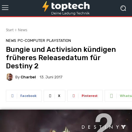
Start
News
NEWS
PC-COMPUTER
PLAYSTATION
Bungie und Activision kündigen
früheres Releasedatum für
Destiny 2
By
Charbel
13. Juni 2017
Facebook
X
Pinterest
Whats