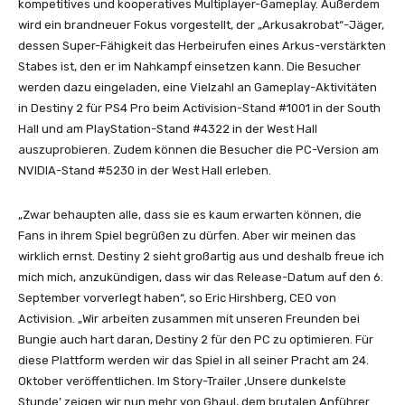
kompetitives und kooperatives Multiplayer-Gameplay. Außerdem
wird ein brandneuer Fokus vorgestellt, der „Arkusakrobat“-Jäger,
dessen Super-Fähigkeit das Herbeirufen eines Arkus-verstärkten
Stabes ist, den er im Nahkampf einsetzen kann. Die Besucher
werden dazu eingeladen, eine Vielzahl an Gameplay-Aktivitäten
in Destiny 2 für PS4 Pro beim Activision-Stand #1001 in der South
Hall und am PlayStation-Stand #4322 in der West Hall
auszuprobieren. Zudem können die Besucher die PC-Version am
NVIDIA-Stand #5230 in der West Hall erleben.
„Zwar behaupten alle, dass sie es kaum erwarten können, die
Fans in ihrem Spiel begrüßen zu dürfen. Aber wir meinen das
wirklich ernst. Destiny 2 sieht großartig aus und deshalb freue ich
mich mich, anzukündigen, dass wir das Release-Datum auf den 6.
September vorverlegt haben“, so Eric Hirshberg, CEO von
Activision. „Wir arbeiten zusammen mit unseren Freunden bei
Bungie auch hart daran, Destiny 2 für den PC zu optimieren. Für
diese Plattform werden wir das Spiel in all seiner Pracht am 24.
Oktober veröffentlichen. Im Story-Trailer ‚Unsere dunkelste
Stunde’ zeigen wir nun mehr von Ghaul, dem brutalen Anführer