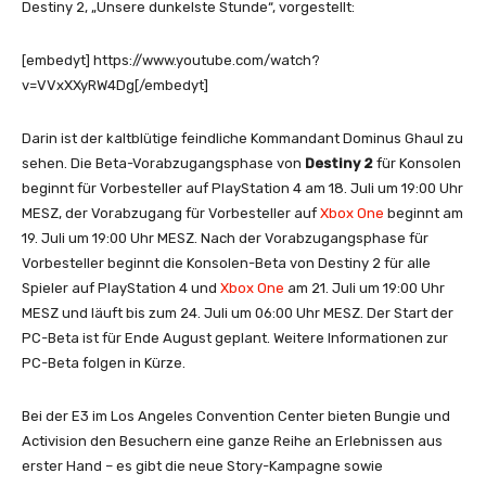
Destiny 2, „Unsere dunkelste Stunde“, vorgestellt:
[embedyt] https://www.youtube.com/watch?
v=VVxXXyRW4Dg[/embedyt]
Darin ist der kaltblütige feindliche Kommandant Dominus Ghaul zu
sehen. Die Beta-Vorabzugangsphase von
Destiny 2
für Konsolen
beginnt für Vorbesteller auf PlayStation 4 am 18. Juli um 19:00 Uhr
MESZ, der Vorabzugang für Vorbesteller auf
Xbox One
beginnt am
19. Juli um 19:00 Uhr MESZ. Nach der Vorabzugangsphase für
Vorbesteller beginnt die Konsolen-Beta von Destiny 2 für alle
Spieler auf PlayStation 4 und
Xbox One
am 21. Juli um 19:00 Uhr
MESZ und läuft bis zum 24. Juli um 06:00 Uhr MESZ. Der Start der
PC-Beta ist für Ende August geplant. Weitere Informationen zur
PC-Beta folgen in Kürze.
Bei der E3 im Los Angeles Convention Center bieten Bungie und
Activision den Besuchern eine ganze Reihe an Erlebnissen aus
erster Hand – es gibt die neue Story-Kampagne sowie