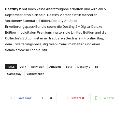
Destiny 2
hat noch keine Altersfreigabe erhalten und wird am 6.
September erhältlich sein. Destiny 2 erscheint in mehreren
Versionen: Standard-Edition, Destiny 2 – Spiel +
Erweiterungspass-Bundle sowie die Destiny 2 – Digital Deluxe
Edition mit digitalen Premiuminhalten, die Limited Edition und die
Collector’s Edition mit einer tragbaren Destiny 2 – Frontier Bag,
dem Erweiterungspass, digitalen Premiuminhalten und einer
Sammlerbox im Kabale-Stil.
TAGS
2017
Activision
Amazon
Beta
Destiny 2
E3
Gameplay
Vorbestellen
Facebook
X
Pinterest
Whats