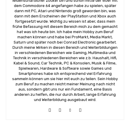
leidenschaftlicher Zocker bin und schon mitte der 80er mit
dem Commodore 64 angefangen habe zu spielen, später
dann mit PC, Atari und Nintendo groß geworden bin, was
dann mit dem Erscheinen der PlayStation und Xbox auch
fortgesetzt wurde. Wichtig zu wissen ist aber, dass mein
frühe Befassung mit diesem Bereich mich zu dem gemacht
hat was ich heute bin. Ich habe mein Hobby zum Beruf
machen können und habe bei ProMarkt, Media Markt,
Saturn und später noch bei Conrad Electronic gearbeitet.
Durch meine Wirken in diesen Bereich und Weiterbildungen
in verschiedenen Bereichen wie Gaming, Multimedia und
Technik in verschiedenen Bereichen wie z.b. Haushalt, Hifi,
Kabel & Sound, Car Technik, PC & Konsolen, Musik & Filme,
Spielwaren, Hardware & Software sowie Games und
Smartphones habe ich entsprechend viel Erfahrung
sammeln können um sie hier mit euch zu teilen. Sein Hobby
zum Beruf zu machen reicht meiner Meinung nach nicht
aus, sondern gibt uns nur ein Fundament, eine Basis
anderen zu helfen, die nur durch Arbeit, lange Erfahrung
und Weiterbildung ausgebaut wird.