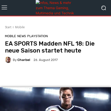
Start
Mobile
MOBILE
NEWS
PLAYSTATION
EA SPORTS Madden NFL 18: Die
neue Saison startet heute
By
Charbel
26. August 2017
Facebook
X
Pinterest
Whats