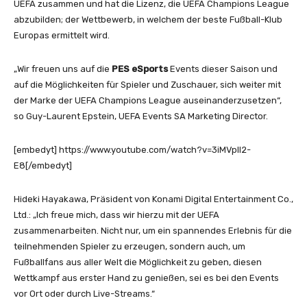
UEFA zusammen und hat die Lizenz, die UEFA Champions League
abzubilden; der Wettbewerb, in welchem der beste Fußball-Klub
Europas ermittelt wird.
„Wir freuen uns auf die
PES eSports
Events dieser Saison und
auf die Möglichkeiten für Spieler und Zuschauer, sich weiter mit
der Marke der UEFA Champions League auseinanderzusetzen“,
so Guy-Laurent Epstein, UEFA Events SA Marketing Director.
[embedyt] https://www.youtube.com/watch?v=3iMVpll2-
E8[/embedyt]
Hideki Hayakawa, Präsident von Konami Digital Entertainment Co.,
Ltd.: „Ich freue mich, dass wir hierzu mit der UEFA
zusammenarbeiten. Nicht nur, um ein spannendes Erlebnis für die
teilnehmenden Spieler zu erzeugen, sondern auch, um
Fußballfans aus aller Welt die Möglichkeit zu geben, diesen
Wettkampf aus erster Hand zu genießen, sei es bei den Events
vor Ort oder durch Live-Streams.“