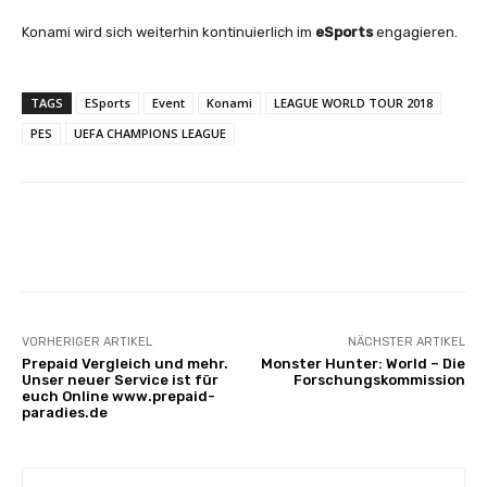
Konami wird sich weiterhin kontinuierlich im
eSports
engagieren.
TAGS
ESports
Event
Konami
LEAGUE WORLD TOUR 2018
PES
UEFA CHAMPIONS LEAGUE
Facebook
X
Pinterest
Whats
VORHERIGER ARTIKEL
NÄCHSTER ARTIKEL
Prepaid Vergleich und mehr.
Monster Hunter: World – Die
Unser neuer Service ist für
Forschungskommission
euch Online www.prepaid-
paradies.de