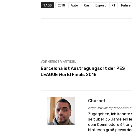
TAGS
2018
Auto
Car
Esport
F1
Fahre
Facebook
Teilen
VORHERIGER ARTIKEL
Barcelona ist Austragungsort der PES
LEAGUE World Finals 2018
Charbel
https://www.toptechnews.d
Zugegeben, ich könnte 
seit über 35 Jahre ein l
dem Commodore 64 angef
Nintendo groß geworden