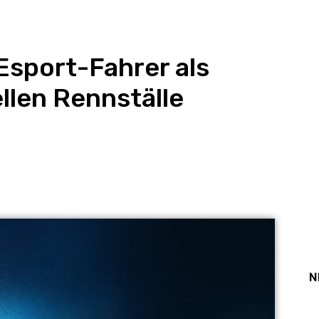
 Esport-Fahrer als
ellen Rennställe
st
WhatsApp
N