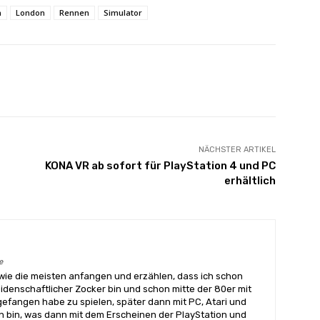
n
London
Rennen
Simulator
X
Pinterest
WhatsApp
NÄCHSTER ARTIKEL
KONA VR ab sofort für PlayStation 4 und PC
erhältlich
e
wie die meisten anfangen und erzählen, dass ich schon
eidenschaftlicher Zocker bin und schon mitte der 80er mit
angen habe zu spielen, später dann mit PC, Atari und
 bin, was dann mit dem Erscheinen der PlayStation und