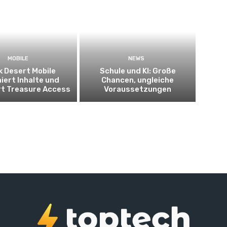
MOBILE
NEWS
k Desert Mobile
Schule und KI: Große
iert Inhalte und
Chancen, ungleiche
rt Treasure Access
Voraussetzungen