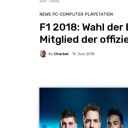
Start
News
NEWS
PC-COMPUTER
PLAYSTATION
F1 2018: Wahl der
Mitglied der offizi
By
Charbel
19. Juni 2018
Facebook
X
Pintere