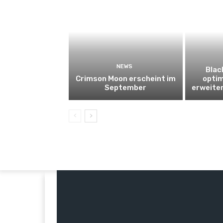
NEWS
Blac
Crimson Moon erscheint im
optim
September
erweite