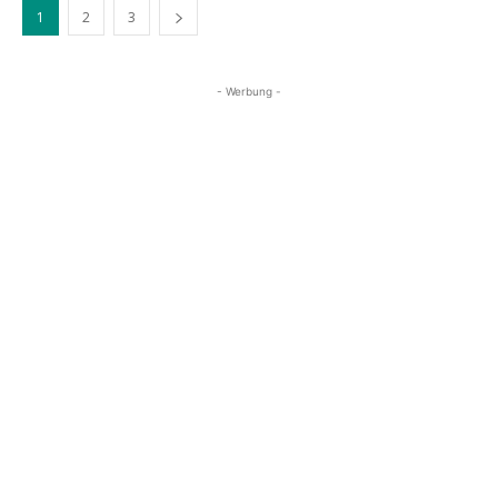
1
2
3
- Werbung -