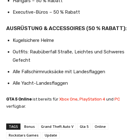
Hangars – 50 % Rabatt
Executive-Büros – 50 % Rabatt
AUSRÜSTUNG & ACCESSOIRES (50 % RABATT):
Kugelsichere Helme
Outfits: Raubüberfall Straße, Leichtes und Schweres
Gefecht
Alle Fallschirmrucksäcke mit Landesflaggen
Alle Yacht-Landesflaggen
GTA 5 Online
ist bereits für
Xbox One
,
PlayStation 4
und
PC
verfügbar.
TAGS
Bonus
Grand Theft Auto V
Gta 5
Online
Rockstars Games
Update