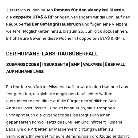
Zusätzlich zu den neuen
Rennen für den Weeny Issi Classic
,
die
doppelte GTA$ & RP
bringen, verlängern wir die Boni auf den
Raubüberfall
Der Gefängnisausbruch
und fügen eine Vielzahl
weiterer Möglichkeiten hinzu, bis zum 25. Juni dick abzusahnen.
Erhöht eure Gewinne diese Woche mit doppelten GTA$ & RP in:
DER HUMANE-LABS-RAUBÜBERFALL
ZUGANGSCODES | INSURGENTS | EMP | VALKYRIE | ÜBERFALL
AUF HUMANE LABS
Ein Haufen verrückter Wissenschaftler wird in den Humane Labs
festgehalten, um sich alle möglichen teuflischen Waffen
auszudenken und diese auf die Bürger des südlichen San
Andreas loszulassen – und es ist an euch, sie zu stoppen.
Schnappt euch die Zugangscodes, besorgt euch einen
gepanzerten Konvoi, setzt das EMP ein und infiltriert Humane
Labs, um die Arbeiten an Massenvernichtungswaffen zu
verhindern. Ihr werdet für eure Bemühungen großzügig entlohnt,