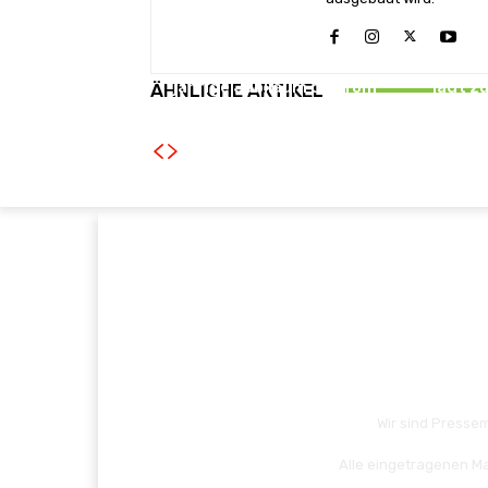
NEWS
Ubisoft feiert das 25-
Serious
jährige Jubiläum der Tom
lädt z
ÄHNLICHE ARTIKEL
Clancy’s Ghost Recon-Reihe
ersch
Wir sind Pressem
Alle eingetragenen Ma