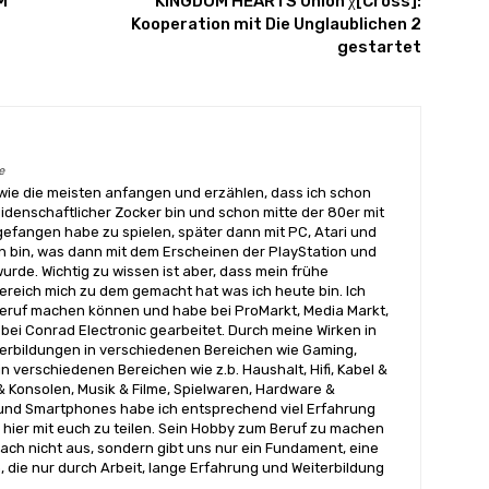
M
KINGDOM HEARTS Union χ[Cross]:
Kooperation mit Die Unglaublichen 2
gestartet
e
wie die meisten anfangen und erzählen, dass ich schon
eidenschaftlicher Zocker bin und schon mitte der 80er mit
angen habe zu spielen, später dann mit PC, Atari und
 bin, was dann mit dem Erscheinen der PlayStation und
urde. Wichtig zu wissen ist aber, dass mein frühe
reich mich zu dem gemacht hat was ich heute bin. Ich
ruf machen können und habe bei ProMarkt, Media Markt,
bei Conrad Electronic gearbeitet. Durch meine Wirken in
terbildungen in verschiedenen Bereichen wie Gaming,
n verschiedenen Bereichen wie z.b. Haushalt, Hifi, Kabel &
& Konsolen, Musik & Filme, Spielwaren, Hardware &
nd Smartphones habe ich entsprechend viel Erfahrung
hier mit euch zu teilen. Sein Hobby zum Beruf zu machen
ach nicht aus, sondern gibt uns nur ein Fundament, eine
, die nur durch Arbeit, lange Erfahrung und Weiterbildung