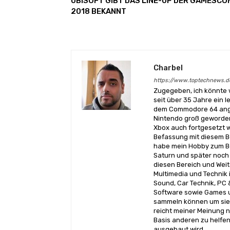
UBISOFT GIBT DAS LINE-UP DER GAMESCO
2018 BEKANNT
Charbel
https://www.toptechnews.d
Zugegeben, ich könnte 
seit über 35 Jahre ein l
dem Commodore 64 angef
Nintendo groß geworden
Xbox auch fortgesetzt w
Befassung mit diesem Be
habe mein Hobby zum Be
Saturn und später noch 
diesen Bereich und Wei
Multimedia und Technik i
Sound, Car Technik, PC 
Software sowie Games u
sammeln können um sie 
reicht meiner Meinung n
Basis anderen zu helfen
ausgebaut wird.