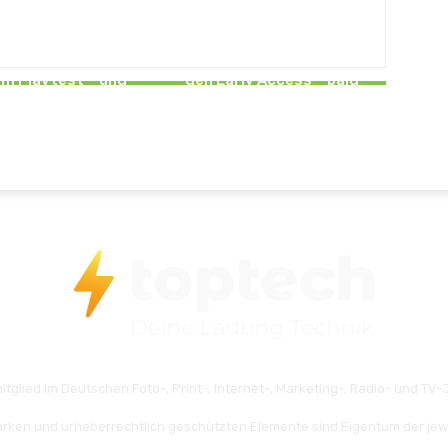
NEWS
NEWS
 Sam: Shatterverse
Car Was Simulator startet in
um Playtest – und
den Early Access – bald
eint schon bald!
gehts los!
itglied im Deutschen Foto-, Print-, Internet-, Marketing-, Radio- und TV-J
rken und urheberrechtlich geschützten Elemente sind Eigentum der jew