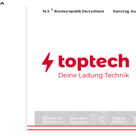
C
16.5
Bundesrepublik Deutschland
Samstag, Au
Startseite
Konsolen
PC
Mobile
T
Startseite
Konsolen
PC
Mobile
T