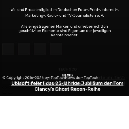
Wir sind Pressemitglied im Deutschen Foto-, Print-, Internet-,
Marketing-, Radio- und TV-Journalisten e. V.
Alle eingetragenen Marken und urheberrechtlich
geschützten Elemente sind Eigentum der jeweiligen
Rechteinhaber.
TECH&CO
NEWS
NEWS
Review: Dreame X60 Pro Ultra Complete im Test:
© Copyright 2016-2026 by: TopTechNews.de - TopTech
42.000 Pa, 100 °C Moppwäsche & erstaunlich viel
Ubisoft feiert das 25-jährige Jubiläum der Tom
THQ Nordic Showcase 2026 – Erhaltet mehr
Clancy’s Ghost Recon-Reihe
Technik in nur 8,9 cm Höhe
Informationen