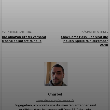
Facebook
X
Pinterest
WhatsApp
VORHERIGER ARTIKEL
NÄCHSTER ARTIKEL
Die Amazon Gratis Versand
Xbox Game Pass: Das sind die
Woche ab sofort für alle
neuen Spiele für Dezember
2018
Charbel
https://www.toptechnews.de
Zugegeben, ich könnte wie die meisten anfangen und
erzählen, dass ich schon seit über 35 Jahre ein