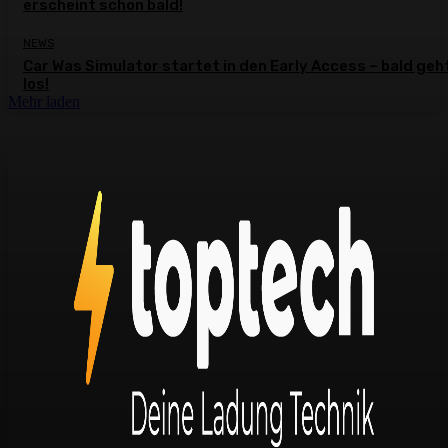
erscheint schon bald!
NEWS
Car Was Simulator startet in den Early Access – bald geh
los!
Mehr laden