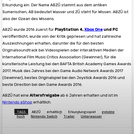
Erkundung ein. Der Name ABZÛ stammt aus dem antiken
Sumerischen, AB bedeutet Wasser und ZÛ steht für Wissen. ABZÛ ist
also der Ozean des Wissens.
ABZÛ wurde 2016 zuerst für
PlayStation 4,
Xbox One
und PC
veröffentlicht, wurde von der Kritik gepriesen und hat zahlreiche
Auszeichnungen erhalten, darunter die für den besten
Originalsoundtrack bei Videospielen oder interaktiven Medien der
International Film Music Critics Association (Gewinner), für die
künstlerische Leistung bei den BAFTA British Academy Games Awards
2017, Musik des Jahres bei den Game Audio Network Awards 2017
(Gewinner), bestes Originalspiel bei den Joystick Awards 2016 und
beste Direction bei den Game Awards 2016.
ABZÛ hat eine
Altersfreigabe
ab 6 Jahren erhalten und ist im
Nintendo eShop
erhältlich.
TAGS
ABZÛ
erhältlich
Erkundungsspiel
gelobte
hoch
Nintendo Switch
Trailer
Unterwasser