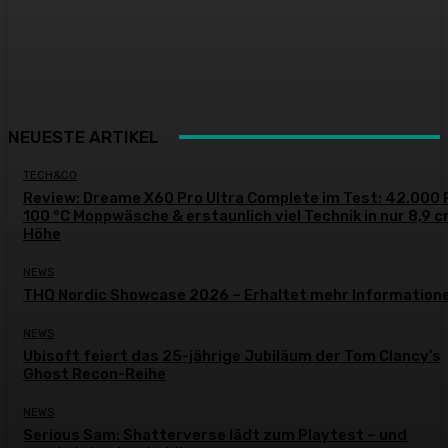
NEUESTE ARTIKEL
TECH&CO
Review: Dreame X60 Pro Ultra Complete im Test: 42.000 
100 °C Moppwäsche & erstaunlich viel Technik in nur 8,9 
Höhe
NEWS
THQ Nordic Showcase 2026 – Erhaltet mehr Information
NEWS
Ubisoft feiert das 25-jährige Jubiläum der Tom Clancy’s
Ghost Recon-Reihe
NEWS
Serious Sam: Shatterverse lädt zum Playtest – und