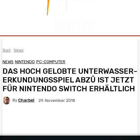
Start
News
NEWS
NINTENDO
PC-COMPUTER
DAS HOCH GELOBTE UNTERWASSER-
ERKUNDUNGSSPIEL ABZÛ IST JETZT
FÜR NINTENDO SWITCH ERHÄLTLICH
By
Charbel
29. November 2018
Facebook
X
Pinterest
WhatsApp