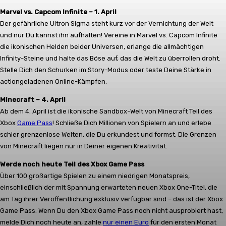
Marvel vs. Capcom Infinite – 1. April
Der gefährliche Ultron Sigma steht kurz vor der Vernichtung der Welt
und nur Du kannst ihn aufhalten! Vereine in Marvel vs. Capcom Infinite
die ikonischen Helden beider Universen, erlange die allmächtigen
Infinity-Steine und halte das Böse auf, das die Welt zu überrollen droht.
Stelle Dich den Schurken im Story-Modus oder teste Deine Stärke in
actiongeladenen Online-Kämpfen.
Minecraft – 4. April
Ab dem 4. April ist die ikonische Sandbox-Welt von Minecraft Teil des
Xbox
Game Pass
! Schließe Dich Millionen von Spielern an und erlebe
schier grenzenlose Welten, die Du erkundest und formst. Die Grenzen
von Minecraft liegen nur in Deiner eigenen Kreativität.
Werde noch heute Teil des Xbox Game Pass
Über 100 großartige Spielen zu einem niedrigen Monatspreis,
einschließlich der mit Spannung erwarteten neuen Xbox One-Titel, die
am Tag ihrer Veröffentlichung exklusiv verfügbar sind – das ist der Xbox
Game Pass. Wenn Du den Xbox Game Pass noch nicht ausprobiert hast,
melde Dich noch heute an, zahle
nur einen Euro
für den ersten Monat