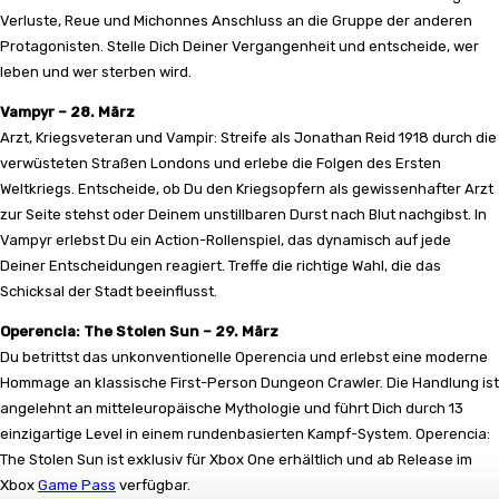
Verluste, Reue und Michonnes Anschluss an die Gruppe der anderen
Protagonisten. Stelle Dich Deiner Vergangenheit und entscheide, wer
leben und wer sterben wird.
Vampyr – 28. März
Arzt, Kriegsveteran und Vampir: Streife als Jonathan Reid 1918 durch die
verwüsteten Straßen Londons und erlebe die Folgen des Ersten
Weltkriegs. Entscheide, ob Du den Kriegsopfern als gewissenhafter Arzt
zur Seite stehst oder Deinem unstillbaren Durst nach Blut nachgibst. In
Vampyr erlebst Du ein Action-Rollenspiel, das dynamisch auf jede
Deiner Entscheidungen reagiert. Treffe die richtige Wahl, die das
Schicksal der Stadt beeinflusst.
Operencia: The Stolen Sun – 29. März
Du betrittst das unkonventionelle Operencia und erlebst eine moderne
Hommage an klassische First-Person Dungeon Crawler. Die Handlung ist
angelehnt an mitteleuropäische Mythologie und führt Dich durch 13
einzigartige Level in einem rundenbasierten Kampf-System. Operencia:
The Stolen Sun ist exklusiv für Xbox One erhältlich und ab Release im
Xbox
Game Pass
verfügbar.