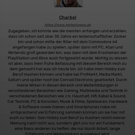
Charbel
https://www.toptechnews.de
Zugegeben, ich könnte wie die meisten anfangen und erzählen,
dass ich schon seit über 35 Jahre ein leidenschaftlicher Zocker
bin und schon mitte der 80er mit dem Commodore 64
angefangen habe zu spielen, später dann mit PC, Atari und
Nintendo groß geworden bin, was dann mit dem Erscheinen der
PlayStation und Xbox auch fortgesetzt wurde. Wichtig zu wissen
ist aber, dass mein frühe Befassung mit diesem Bereich mich zu
dem gemacht hat was ich heute bin. Ich habe mein Hobby zum
Beruf machen können und habe bei ProMarkt, Media Markt,
Saturn und später noch bei Conrad Electronic gearbeitet. Durch
meine Wirken in diesen Bereich und Weiterbildungen in
verschiedenen Bereichen wie Gaming, Multimedia und Technik in
verschiedenen Bereichen wie z.b. Haushalt, Hifi, Kabel & Sound,
Car Technik, PC & Konsolen, Musik & Filme, Spielwaren, Hardware
& Software sowie Games und Smartphones habe ich
entsprechend viel Erfahrung sammeln können um sie hier mit
euch zu teilen. Sein Hobby zum Beruf zu machen reicht meiner
Meinung nach nicht aus, sondern gibt uns nur ein Fundament,
eine Basis anderen zu helfen, die nur durch Arbeit, lange
Erfahrung und Weiterbildung ausgebaut wird.