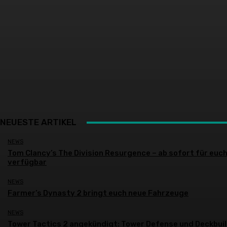
NEUESTE ARTIKEL
NEWS
Tom Clancy’s The Division Resurgence – ab sofort für euc
verfügbar
NEWS
Farmer’s Dynasty 2 bringt euch neue Fahrzeuge
NEWS
Tower Tactics 2 angekündigt: Tower Defense und Deckbui