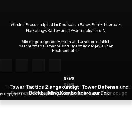
Wir sind Pressemitglied im Deutschen Foto-, Print-, Internet-,
Marketing-, Radio- und TV-Journalisten e. V.
Alle eingetragenen Marken und urheberrechtlich
geschützten Elemente sind Eigentum der jeweiligen
Rechteinhaber.
NEWS
NEWS
NEWS
Tom Clancy’s The Division Resurgence – ab sofort fü
Tower Tactics 2 angekündigt: Tower Defense und
Farmer’s Dynasty 2 bringt euch neue Fahrzeuge
Deckbuilding Kombo kehrt zurück
euch verfügbar
© Copyright 2016-2026 by: TopTechNews.de - TopTech