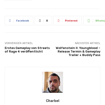
Facebook
X
Pinterest
Whats
VORHERIGER ARTIKEL
NÄCHSTER ARTIKEL
Erstes Gameplay von Streets
Wolfenstein II: Youngblood –
of Rage 4 veröffentlicht
Release Termin & Gameplay
Trailer + Buddy Pass
Charbel