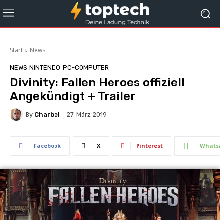
Start
News
NEWS
NINTENDO
PC-COMPUTER
Divinity: Fallen Heroes offiziell
Angekündigt + Trailer
By
Charbel
27. März 2019
Facebook
X
Pinterest
Whats