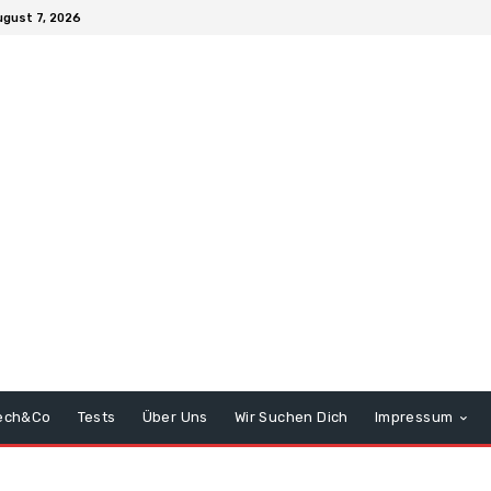
ugust 7, 2026
ech&Co
Tests
Über Uns
Wir Suchen Dich
Impressum