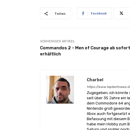
Facebook
Teilen
VORHERIGER ARTIKEL
Commandos 2 – Men of Courage ab sofor
erhältlich
Charbel
https://www.toptechnews.d
Zugegeben, ich könnte 
seit über 35 Jahre ein l
dem Commodore 64 angef
Nintendo groß geworden
Xbox auch fortgesetzt w
Befassung mit diesem Be
habe mein Hobby zum Be
Saturn und später noch 