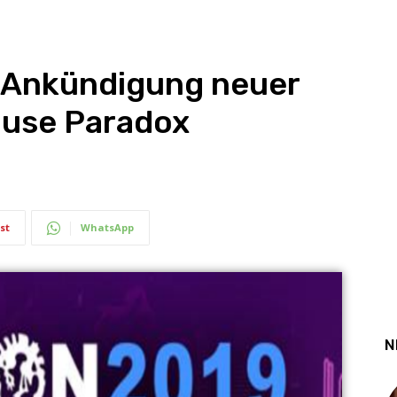
 Ankündigung neuer
ause Paradox
st
WhatsApp
N