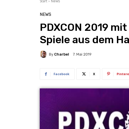
Start
News
NEWS
PDXCON 2019 mit
Spiele aus dem H
By
Charbel
7. Mai 2019
Facebook
X
Pintere