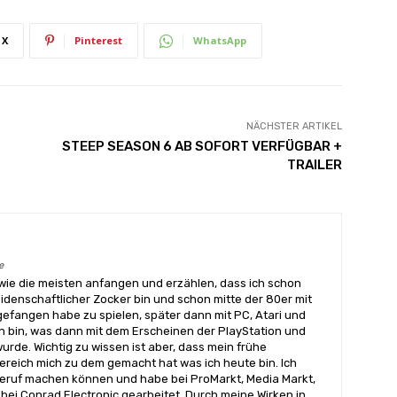
X
Pinterest
WhatsApp
NÄCHSTER ARTIKEL
t
STEEP SEASON 6 AB SOFORT VERFÜGBAR +
TRAILER
e
wie die meisten anfangen und erzählen, dass ich schon
eidenschaftlicher Zocker bin und schon mitte der 80er mit
angen habe zu spielen, später dann mit PC, Atari und
 bin, was dann mit dem Erscheinen der PlayStation und
urde. Wichtig zu wissen ist aber, dass mein frühe
reich mich zu dem gemacht hat was ich heute bin. Ich
ruf machen können und habe bei ProMarkt, Media Markt,
bei Conrad Electronic gearbeitet. Durch meine Wirken in