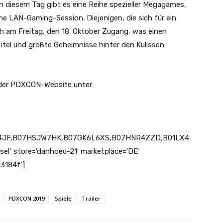
n diesem Tag gibt es eine Reihe spezieller Megagames,
e LAN-Gaming-Session. Diejenigen, die sich für ein
ch am Freitag, den 18. Oktober Zugang, was einen
itel und größte Geheimnisse hinter den Kulissen
 der PDXCON-Website unter:
94JF,B07HSJW7HK,B07GK6L6XS,B07HNR4ZZD,B01LX4
l‘ store=’danhoeu-21′ marketplace=’DE‘
3184f‘]
PDXCON 2019
Spiele
Trailer