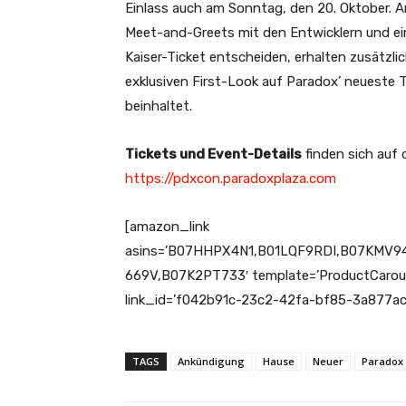
Einlass auch am Sonntag, den 20. Oktober. A
Meet-and-Greets mit den Entwicklern und ein
Kaiser-Ticket entscheiden, erhalten zusätzli
exklusiven First-Look auf Paradox’ neueste T
beinhaltet.
Tickets und Event-Details
finden sich auf
https://pdxcon.paradoxplaza.com
[amazon_link
asins=’B07HHPX4N1,B01LQF9RDI,B07KMV
669V,B07K2PT733′ template=’ProductCarouse
link_id=’f042b91c-23c2-42fa-bf85-3a877ac
TAGS
Ankündigung
Hause
Neuer
Paradox