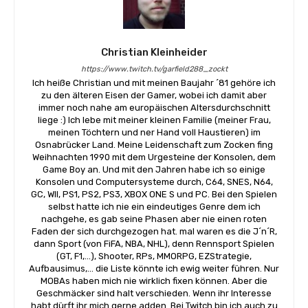
Christian Kleinheider
https://www.twitch.tv/garfield288_zockt
Ich heiße Christian und mit meinen Baujahr ´81 gehöre ich
zu den älteren Eisen der Gamer, wobei ich damit aber
immer noch nahe am europäischen Altersdurchschnitt
liege :) Ich lebe mit meiner kleinen Familie (meiner Frau,
meinen Töchtern und ner Hand voll Haustieren) im
Osnabrücker Land. Meine Leidenschaft zum Zocken fing
Weihnachten 1990 mit dem Urgesteine der Konsolen, dem
Game Boy an. Und mit den Jahren habe ich so einige
Konsolen und Computersysteme durch, C64, SNES, N64,
GC, WII, PS1, PS2, PS3, XBOX ONE S und PC. Bei den Spielen
selbst hatte ich nie ein eindeutiges Genre dem ich
nachgehe, es gab seine Phasen aber nie einen roten
Faden der sich durchgezogen hat. mal waren es die J´n´R,
dann Sport (von FiFA, NBA, NHL), denn Rennsport Spielen
(GT, F1,...), Shooter, RPs, MMORPG, EZStrategie,
Aufbausimus,... die Liste könnte ich ewig weiter führen. Nur
MOBAs haben mich nie wirklich fixen können. Aber die
Geschmäcker sind halt verschieden. Wenn ihr Interesse
habt dürft ihr mich gerne adden. Bei Twitch bin ich auch zu