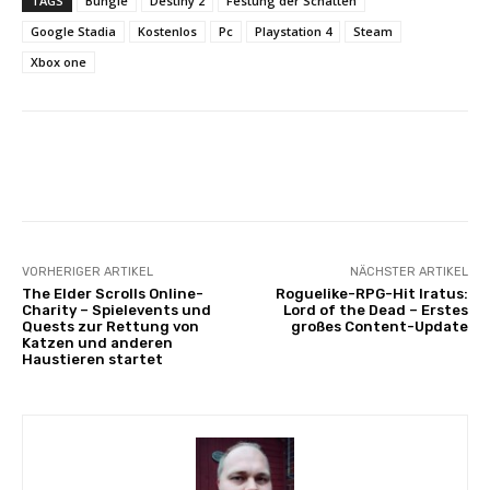
TAGS
Bungie
Destiny 2
Festung der Schatten
Google Stadia
Kostenlos
Pc
Playstation 4
Steam
Xbox one
Facebook
X
Pinterest
Whats
VORHERIGER ARTIKEL
NÄCHSTER ARTIKEL
The Elder Scrolls Online-
Roguelike-RPG-Hit Iratus:
Charity – Spielevents und
Lord of the Dead – Erstes
Quests zur Rettung von
großes Content-Update
Katzen und anderen
Haustieren startet