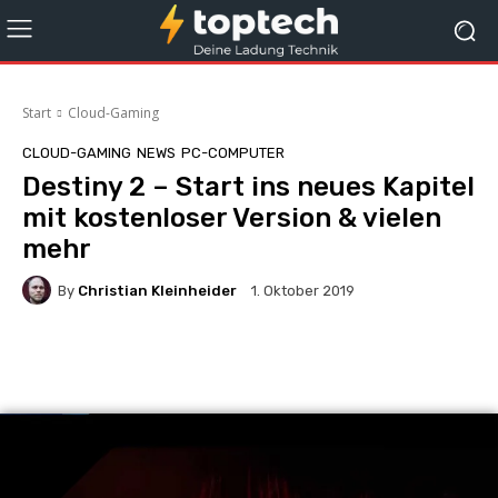
Start
Cloud-Gaming
CLOUD-GAMING
NEWS
PC-COMPUTER
Destiny 2 – Start ins neues Kapitel
mit kostenloser Version & vielen
mehr
By
Christian Kleinheider
1. Oktober 2019
Facebook
X
Pinterest
Whats