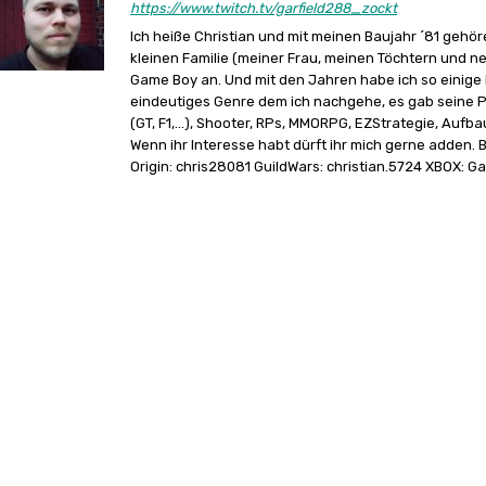
https://www.twitch.tv/garfield288_zockt
Ich heiße Christian und mit meinen Baujahr ´81 gehör
kleinen Familie (meiner Frau, meinen Töchtern und 
Game Boy an. Und mit den Jahren habe ich so einige 
eindeutiges Genre dem ich nachgehe, es gab seine Ph
(GT, F1,...), Shooter, RPs, MMORPG, EZStrategie, Aufb
Wenn ihr Interesse habt dürft ihr mich gerne adden. 
Origin: chris28081 GuildWars: christian.5724 XBOX: G