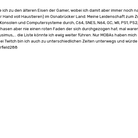
e ich zu den älteren Eisen der Gamer, wobei ich damit aber immer noch n
ner Hand voll Haustieren) im Osnabrücker Land. Meine Leidenschaft zum 
Konsolen und Computersysteme durch, C64, SNES, N64, GC, WII, PS1, PS2, 
asen aber nie einen roten Faden der sich durchgezogen hat. mal waren e
ausimus,... die Liste könnte ich ewig weiter führen. Nur MOBAs haben mich
Bei Twitch bin ich auch zu unterschiedlichen Zeiten unterwegs und würde
arfield288