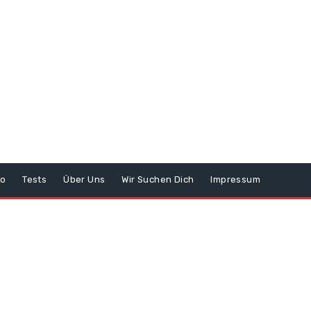
o
Tests
Über Uns
Wir Suchen Dich
Impressum