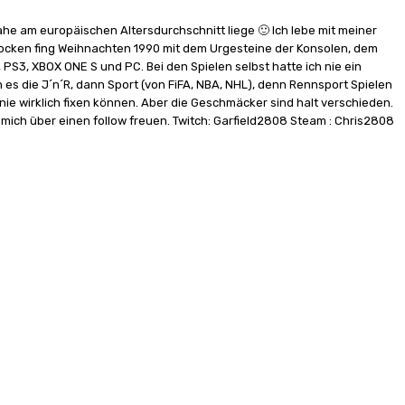
ahe am europäischen Altersdurchschnitt liege 🙂 Ich lebe mit meiner
Zocken fing Weihnachten 1990 mit dem Urgesteine der Konsolen, dem
PS3, XBOX ONE S und PC. Bei den Spielen selbst hatte ich nie ein
s die J´n´R, dann Sport (von FiFA, NBA, NHL), denn Rennsport Spielen
 nie wirklich fixen können. Aber die Geschmäcker sind halt verschieden.
 mich über einen follow freuen. Twitch: Garfield2808 Steam : Chris2808