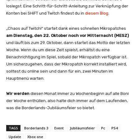
loslegst. Eine Schritt-für-Schritt-Anleitung zur Verknüpfung der
Konten bei SHiFT und Twitch findest du in
diesem Blog
.
„Chaos auf Twitch!“ startet dank eines schnellen Mikropatches
am Dienstag, den 22. Oktober noch vor Mitternacht (MESZ)
und läuft bis zum 29. Oktober, dann startet das Motto der letzten
Woche. Wenn du um diese Zeit spielst, erhältst du eine
Benachrichtigung im Spiel, sobald der Mikropatch verfügbar ist.
Um sicherzugehen, dass der Mikropatch korrekt installiert wird,
solltest du online sein und dann für ein, zwei Minuten im
Hauptmenü warten.
Wir werden
diesen Monat immer zu Wochenbeginn auf alle Boni
der Woche enthüllen, also halte dich immer auf dem Laufenden,
was die Borderlands-Jubiläumsfeier so bietet.
TAGS
Borderlands 3
Event
Jubiläumsfeier
Pc
PS4
Update
Xbox one