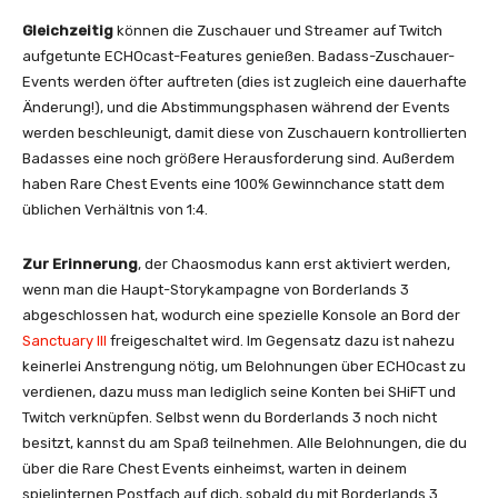
Gleichzeitig
können die Zuschauer und Streamer auf Twitch
aufgetunte ECHOcast-Features genießen. Badass-Zuschauer-
Events werden öfter auftreten (dies ist zugleich eine dauerhafte
Änderung!), und die Abstimmungsphasen während der Events
werden beschleunigt, damit diese von Zuschauern kontrollierten
Badasses eine noch größere Herausforderung sind. Außerdem
haben Rare Chest Events eine 100% Gewinnchance statt dem
üblichen Verhältnis von 1:4.
Zur Erinnerung
, der Chaosmodus kann erst aktiviert werden,
wenn man die Haupt-Storykampagne von Borderlands 3
abgeschlossen hat, wodurch eine spezielle Konsole an Bord der
Sanctuary III
freigeschaltet wird. Im Gegensatz dazu ist nahezu
keinerlei Anstrengung nötig, um Belohnungen über ECHOcast zu
verdienen, dazu muss man lediglich seine Konten bei SHiFT und
Twitch verknüpfen. Selbst wenn du Borderlands 3 noch nicht
besitzt, kannst du am Spaß teilnehmen. Alle Belohnungen, die du
über die Rare Chest Events einheimst, warten in deinem
spielinternen Postfach auf dich, sobald du mit Borderlands 3