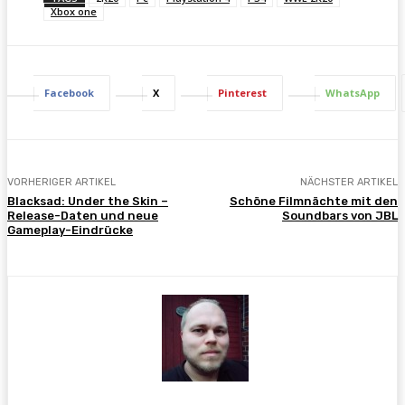
Xbox one
Facebook
X
Pinterest
WhatsApp
VORHERIGER ARTIKEL
NÄCHSTER ARTIKEL
Blacksad: Under the Skin –
Schöne Filmnächte mit den
Release-Daten und neue
Soundbars von JBL
Gameplay-Eindrücke