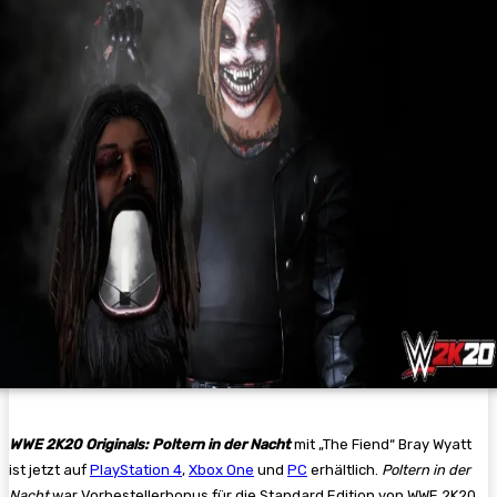
WWE 2K20 Originals:
Poltern in der Nacht
mit „The Fiend“ Bray Wyatt
ist jetzt auf
PlayStation 4
,
Xbox One
und
PC
erhältlich.
Poltern in der
Nacht
war Vorbestellerbonus für die Standard Edition von WWE 2K20