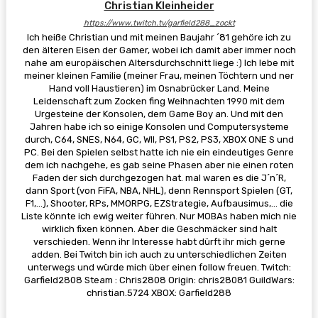
Christian Kleinheider
https://www.twitch.tv/garfield288_zockt
Ich heiße Christian und mit meinen Baujahr ´81 gehöre ich zu
den älteren Eisen der Gamer, wobei ich damit aber immer noch
nahe am europäischen Altersdurchschnitt liege :) Ich lebe mit
meiner kleinen Familie (meiner Frau, meinen Töchtern und ner
Hand voll Haustieren) im Osnabrücker Land. Meine
Leidenschaft zum Zocken fing Weihnachten 1990 mit dem
Urgesteine der Konsolen, dem Game Boy an. Und mit den
Jahren habe ich so einige Konsolen und Computersysteme
durch, C64, SNES, N64, GC, WII, PS1, PS2, PS3, XBOX ONE S und
PC. Bei den Spielen selbst hatte ich nie ein eindeutiges Genre
dem ich nachgehe, es gab seine Phasen aber nie einen roten
Faden der sich durchgezogen hat. mal waren es die J´n´R,
dann Sport (von FiFA, NBA, NHL), denn Rennsport Spielen (GT,
F1,...), Shooter, RPs, MMORPG, EZStrategie, Aufbausimus,... die
Liste könnte ich ewig weiter führen. Nur MOBAs haben mich nie
wirklich fixen können. Aber die Geschmäcker sind halt
verschieden. Wenn ihr Interesse habt dürft ihr mich gerne
adden. Bei Twitch bin ich auch zu unterschiedlichen Zeiten
unterwegs und würde mich über einen follow freuen. Twitch:
Garfield2808 Steam : Chris2808 Origin: chris28081 GuildWars:
christian.5724 XBOX: Garfield288