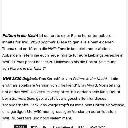
Poltern in der Nacht
ist der erste einer Reihe herunterladbarer
Inhalte für
WWE 2K20 Originals
. Diese folgen alle einem eigenen
Thema und entführen die WWE-Fans in komplett neue Welten.
Außerdem liefern sie euch neue Inhalte für eure Lieblingsbereiche in
WWE 2K. Was passt besser zu Halloween als die Horror-Stimmung
von
Poltern in der Nacht
?
WWE 2K20 Originals:
Das Kernstück von
Poltern in der Nacht
ist die
erstmals spielbare Version von „The Fiend“ Bray Wyatt. Monatelang
hat er das WWE-Universum verspottet, bis er dann sein Ring-Debüt
beim
SummerSlam
gab. Wyatt ist wie geschaffen für dieses
schauderhafte Pack, das vollgestopft ist mit einem Horror-Showcase,
einzigartigen Story-Türmen, gruseligen Versionen eurer liebsten
WWE-Superstars und noch vielem mehr.
TAGS
2K20
Pc
Playstation 4
PS4
WWE 2K20