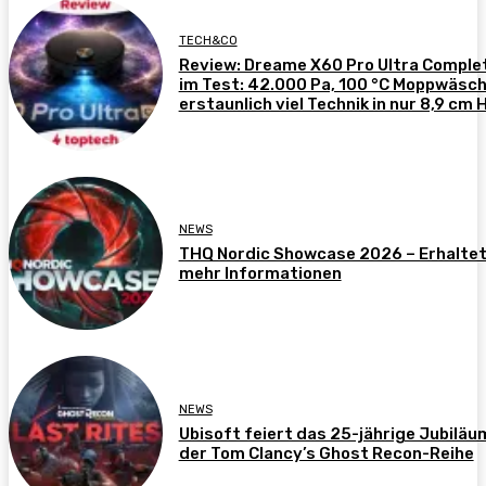
TECH&CO
Review: Dreame X60 Pro Ultra Comple
im Test: 42.000 Pa, 100 °C Moppwäsch
erstaunlich viel Technik in nur 8,9 cm 
NEWS
THQ Nordic Showcase 2026 – Erhalte
mehr Informationen
NEWS
Ubisoft feiert das 25-jährige Jubiläu
der Tom Clancy’s Ghost Recon-Reihe