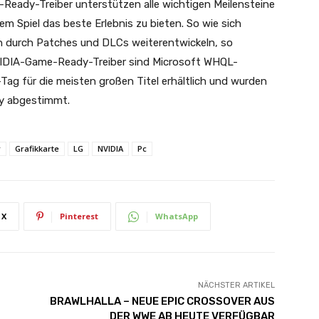
-Ready-Treiber unterstützen alle wichtigen Meilensteine
edem Spiel das beste Erlebnis zu bieten. So wie sich
en durch Patches und DLCs weiterentwickeln, so
 NVIDIA-Game-Ready-Treiber sind Microsoft WHQL-
-Tag für die meisten großen Titel erhältlich und wurden
ay abgestimmt.
r
Grafikkarte
LG
NVIDIA
Pc
X
Pinterest
WhatsApp
NÄCHSTER ARTIKEL
BRAWLHALLA – NEUE EPIC CROSSOVER AUS
DER WWE AB HEUTE VERFÜGBAR