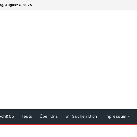
g, August 6, 2026
ech&Co
Tests
Über Uns
Wir Suchen Dich
Impressum