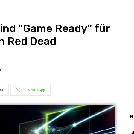
sind “Game Ready” für
on Red Dead
9
st
WhatsApp
N