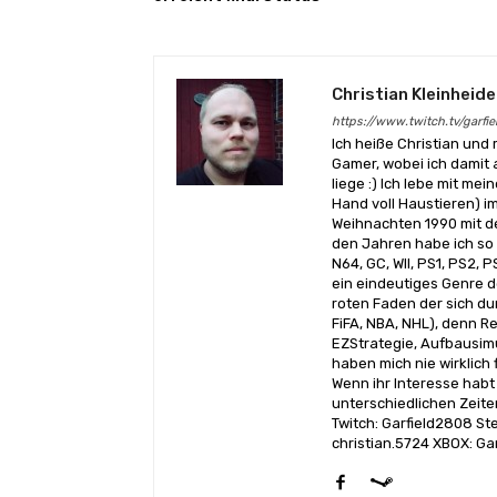
Christian Kleinheide
https://www.twitch.tv/garfi
Ich heiße Christian und 
Gamer, wobei ich damit
liege :) Ich lebe mit me
Hand voll Haustieren) 
Weihnachten 1990 mit d
den Jahren habe ich so
N64, GC, WII, PS1, PS2, 
ein eindeutiges Genre 
roten Faden der sich du
FiFA, NBA, NHL), denn Re
EZStrategie, Aufbausimus
haben mich nie wirklich
Wenn ihr Interesse habt 
unterschiedlichen Zeite
Twitch: Garfield2808 St
christian.5724 XBOX: Ga