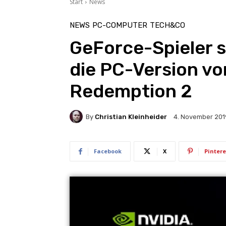
Start
News
NEWS
PC-COMPUTER
TECH&CO
GeForce-Spieler 
die PC-Version v
Redemption 2
By
Christian Kleinheider
4. November 201
Facebook
X
Pintere