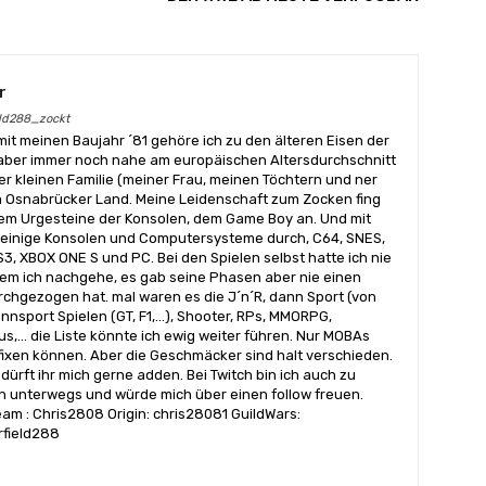
r
eld288_zockt
mit meinen Baujahr ´81 gehöre ich zu den älteren Eisen der
 aber immer noch nahe am europäischen Altersdurchschnitt
iner kleinen Familie (meiner Frau, meinen Töchtern und ner
im Osnabrücker Land. Meine Leidenschaft zum Zocken fing
em Urgesteine der Konsolen, dem Game Boy an. Und mit
 einige Konsolen und Computersysteme durch, C64, SNES,
PS3, XBOX ONE S und PC. Bei den Spielen selbst hatte ich nie
dem ich nachgehe, es gab seine Phasen aber nie einen
rchgezogen hat. mal waren es die J´n´R, dann Sport (von
nnsport Spielen (GT, F1,...), Shooter, RPs, MMORPG,
,... die Liste könnte ich ewig weiter führen. Nur MOBAs
 fixen können. Aber die Geschmäcker sind halt verschieden.
dürft ihr mich gerne adden. Bei Twitch bin ich auch zu
n unterwegs und würde mich über einen follow freuen.
eam : Chris2808 Origin: chris28081 GuildWars:
rfield288