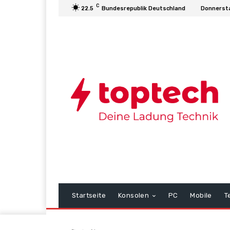
C
22.5
Bundesrepublik Deutschland
Donnersta
Startseite
Konsolen
PC
Mobile
T