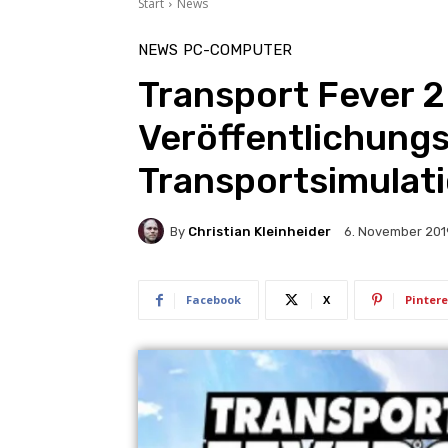
Start
News
NEWS
PC-COMPUTER
Transport Fever 2
Veröffentlichung
Transportsimulati
By
Christian Kleinheider
6. November 201
Facebook
X
Pintere