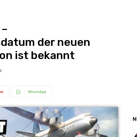
 –
sdatum der neuen
on ist bekannt
9
st
WhatsApp
N