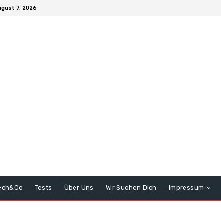
ugust 7, 2026
ech&Co
Tests
Über Uns
Wir Suchen Dich
Impressum