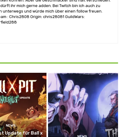
 fixen können. Aber die Geschmäcker sind halt verschieden.
dürft ihr mich gerne adden. Bei Twitch bin ich auch zu
n unterwegs und würde mich über einen follow freuen.
eam : Chris2808 Origin: chris28081 GuildWars:
rfield288
NEWS
st Update für Ball x
NEWS