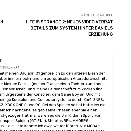
NÄCHSTER ARTIKEL
nd
LIFE IS STRANGE 2: NEUES VIDEO VERRÄT
DETAILS ZUM SYSTEM HINTER DANIELS
ERZIEHUNG
r
eld288_zockt
mit meinen Baujahr ´81 gehöre ich zu den älteren Eisen der
 aber immer noch nahe am europäischen Altersdurchschnitt
iner kleinen Familie (meiner Frau, meinen Töchtern und ner
im Osnabrücker Land. Meine Leidenschaft zum Zocken fing
em Urgesteine der Konsolen, dem Game Boy an. Und mit
 einige Konsolen und Computersysteme durch, C64, SNES,
PS3, XBOX ONE S und PC. Bei den Spielen selbst hatte ich nie
dem ich nachgehe, es gab seine Phasen aber nie einen
rchgezogen hat. mal waren es die J´n´R, dann Sport (von
nnsport Spielen (GT, F1,...), Shooter, RPs, MMORPG,
,... die Liste könnte ich ewig weiter führen. Nur MOBAs