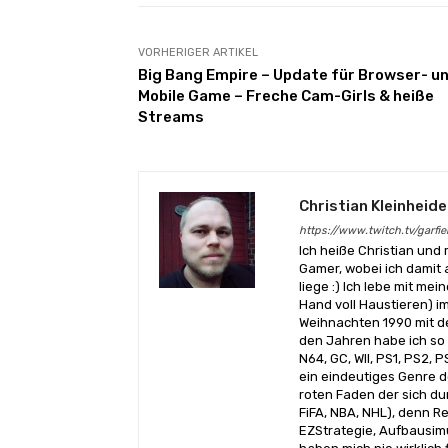
VORHERIGER ARTIKEL
Big Bang Empire – Update für Browser- u
Mobile Game – Freche Cam-Girls & heiße
Streams
Christian Kleinheide
https://www.twitch.tv/garfi
Ich heiße Christian und 
Gamer, wobei ich damit
liege :) Ich lebe mit me
Hand voll Haustieren) 
Weihnachten 1990 mit d
den Jahren habe ich so
N64, GC, WII, PS1, PS2, 
ein eindeutiges Genre 
roten Faden der sich du
FiFA, NBA, NHL), denn Re
EZStrategie, Aufbausimus